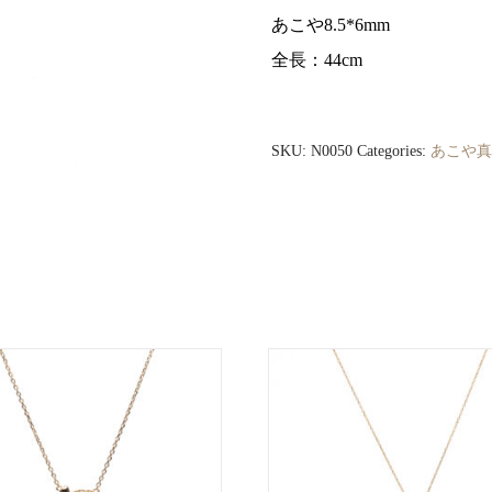
あこや8.5*6mm
全長：44cm
ゴ
ー
ル
SKU:
N0050
Categories:
あこや真
ド
シ
ェ
ル
2
連
シ
リ
ー
ズ
ペ
ン
ダ
ン
ト
quantity