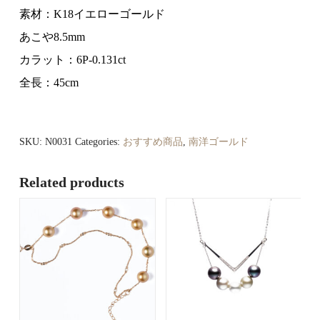
素材：K18イエローゴールド
あこや8.5mm
カラット：6P-0.131ct
全長：45cm
雪
花
シ
SKU:
N0031
Categories:
おすすめ商品
,
南洋ゴールド
リ
ー
ズ
Related products
ペ
ン
ダ
ン
ト
quantity